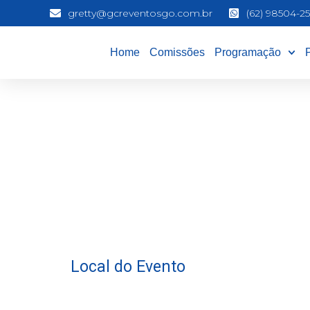
gretty@gcreventosgo.com.br
(62) 98504-25
Home
Comissões
Programação
Local do Evento